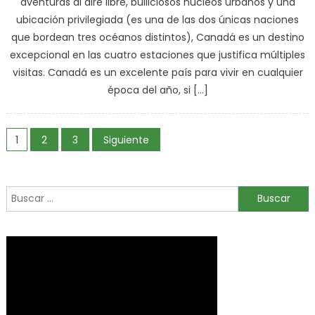
aventuras al aire libre, bulliciosos núcleos urbanos y una
ubicación privilegiada (es una de las dos únicas naciones
que bordean tres océanos distintos), Canadá es un destino
excepcional en las cuatro estaciones que justifica múltiples
visitas. Canadá es un excelente país para vivir en cualquier
época del año, si […]
Paginación
1
2
3
Siguiente
de
entradas
Buscar: