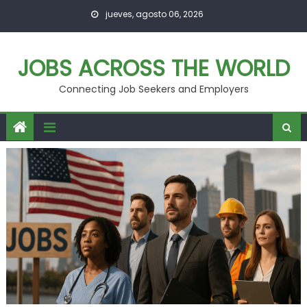
Skip
jueves, agosto 06, 2026
to
content
JOBS ACROSS THE WORLD
Connecting Job Seekers and Employers