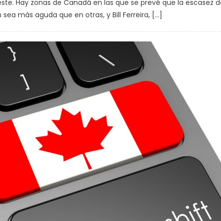
 oeste. Hay zonas de Canadá en las que se prevé que la escasez d
ea más aguda que en otras, y Bill Ferreira, […]