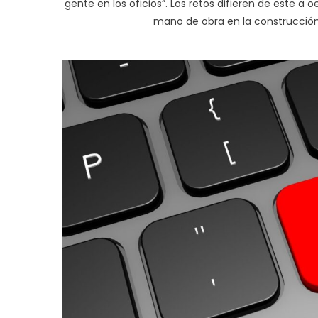
gente en los oficios”. Los retos difieren de este a
mano de obra en la construcción s