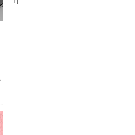
1″]
á