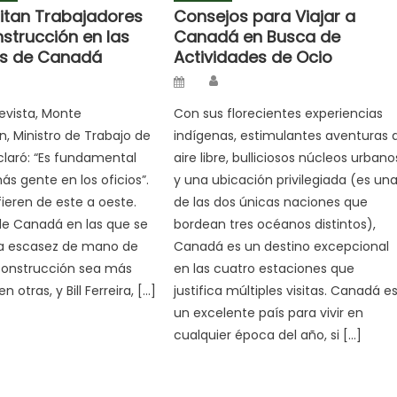
itan Trabajadores
Consejos para Viajar a
strucción en las
Canadá en Busca de
as de Canadá
Actividades de Ocio
hor
Author
Posted
on
evista, Monte
Con sus florecientes experiencias
 Ministro de Trabajo de
indígenas, estimulantes aventuras a
claró: “Es fundamental
aire libre, bulliciosos núcleos urbano
s gente en los oficios”.
y una ubicación privilegiada (es un
fieren de este a oeste.
de las dos únicas naciones que
de Canadá en las que se
bordean tres océanos distintos),
la escasez de mano de
Canadá es un destino excepcional
construcción sea más
en las cuatro estaciones que
 otras, y Bill Ferreira, […]
justifica múltiples visitas. Canadá e
un excelente país para vivir en
cualquier época del año, si […]