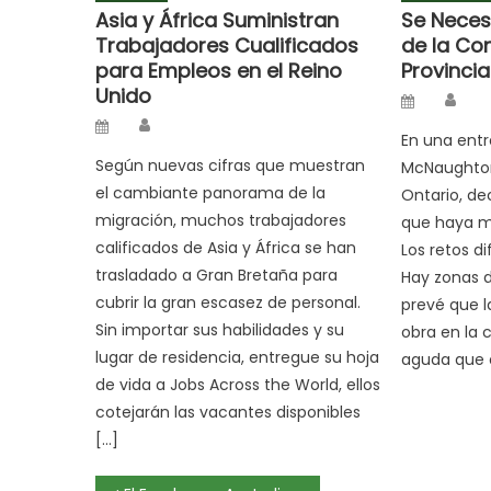
Asia y África Suministran
Se Neces
Trabajadores Cualificados
de la Con
para Empleos en el Reino
Provinci
Unido
Aut
Posted
on
Author
Posted
on
En una entr
Según nuevas cifras que muestran
McNaughton,
el cambiante panorama de la
Ontario, de
migración, muchos trabajadores
que haya má
calificados de Asia y África se han
Los retos di
trasladado a Gran Bretaña para
Hay zonas 
cubrir la gran escasez de personal.
prevé que 
Sin importar sus habilidades y su
obra en la 
lugar de residencia, entregue su hoja
aguda que en
de vida a Jobs Across the World, ellos
cotejarán las vacantes disponibles
[…]