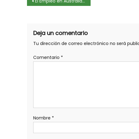
Navegación
El Empleo en Australia Alcanza su Nivel más Alto en 5 Décadas
de
entradas
Deja un comentario
Tu dirección de correo electrónico no será publi
Comentario
*
Nombre
*