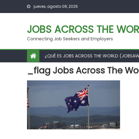
Skip
jueves, agosto 06, 2026
to
content
JOBS ACROSS THE WOR
Connecting Job Seekers and Employers
¿QUÉ ES JOBS ACROSS THE WORLD (JOBSA
_flag Jobs Across The Wor