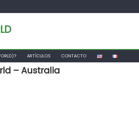
LD
WORLD)?
ARTÍCULOS
CONTACTO
ld – Australia